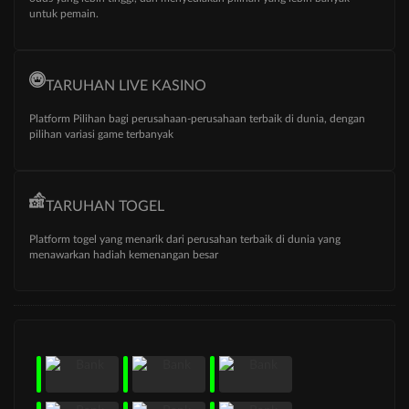
untuk pemain.
TARUHAN LIVE KASINO
Platform Pilihan bagi perusahaan-perusahaan terbaik di dunia, dengan
pilihan variasi game terbanyak
TARUHAN TOGEL
Platform togel yang menarik dari perusahan terbaik di dunia yang
menawarkan hadiah kemenangan besar