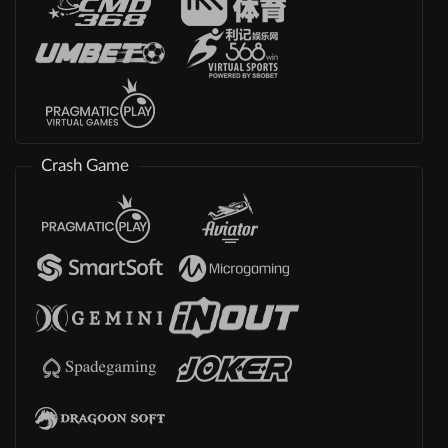
Crash Game