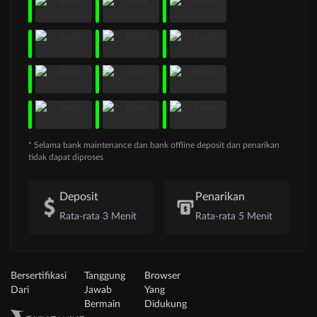
* Selama bank maintenance dan bank offline deposit dan penarikan
tidak dapat diproses
Deposit
Penarikan
Rata-rata 3 Menit
Rata-rata 5 Menit
Bersertifikasi
Tanggung
Browser
Dari
Jawab
Yang
Bermain
Didukung