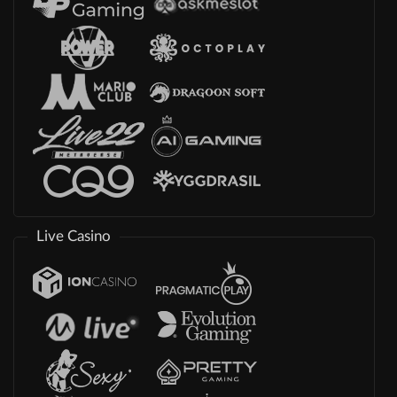
Live Casino