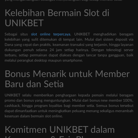
Kelebihan Bermain Slot di
UNIKBET
Sebagai situs
slot online terpercaya
, UNIKBET menghadirkan beragam
kelebihan yang sulit ditemukan di tempat lain. Mulai dari sistem deposit via
Dana yang cepat dan praktis, keamanan transaksi yang terjamin, hingga layanan
dukungan penuh selama 24 jam setiap harinya. Dengan teknologi server
terbaru, setiap permainan dapat diakses dengan lancar tanpa gangguan, baik
melalui perangkat desktop maupun smartphone.
Bonus Menarik untuk Member
Baru dan Setia
UNIKBET selalu memberikan penghargaan kepada pemain melalui beragam
promo dan bonus yang menguntungkan. Mulai dari bonus new member 100%,
cashback, hingga program loyalitas bagi member setia. Semua bonus tersebut
dapat dimanfaatkan untuk meningkatkan peluang menang sekaligus menambah
keseruan dalam bermain slot online.
Komitmen UNIKBET dalam