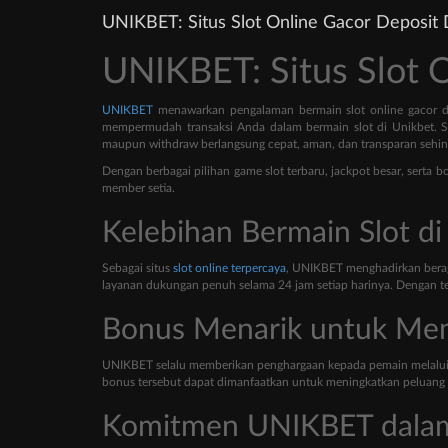
UNIKBET: Situs Slot Online Gacor Deposi
UNIKBET: Situs Slot
UNIKBET
menawarkan pengalaman bermain slot online gacor de
mempermudah transaksi Anda dalam bermain slot di Unikbet. S
maupun withdraw berlangsung cepat, aman, dan transparan sehin
Dengan berbagai pilihan game slot terbaru, jackpot besar, sert
member setia.
Kelebihan Bermain Slot d
Sebagai situs
slot online terpercaya
, UNIKBET menghadirkan beraga
layanan dukungan penuh selama 24 jam setiap harinya. Dengan te
Bonus Menarik untuk Mem
UNIKBET selalu memberikan penghargaan kepada pemain melalui
bonus tersebut dapat dimanfaatkan untuk meningkatkan peluang 
Komitmen UNIKBET dalam