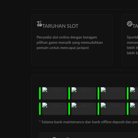
TARUHAN SLOT
T
Penyedia slot online dengan beragam
Sports
pilihan game menarik yang memudahkan
menawa
pemain untuk mencapai jackpot
lebih 
lebih 
* Selama bank maintenance dan bank offline deposit dan pen