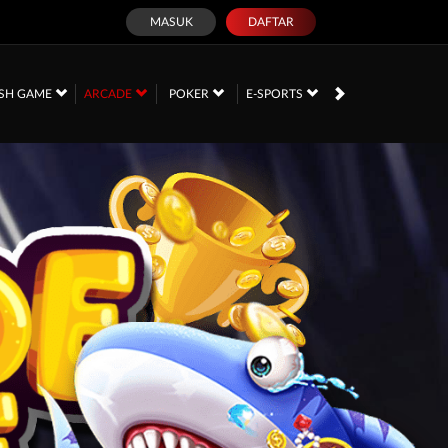
MASUK
DAFTAR
SH GAME
ARCADE
POKER
E-SPORTS
SABUNG AYAM