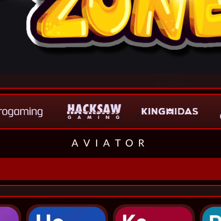
AVIATOR