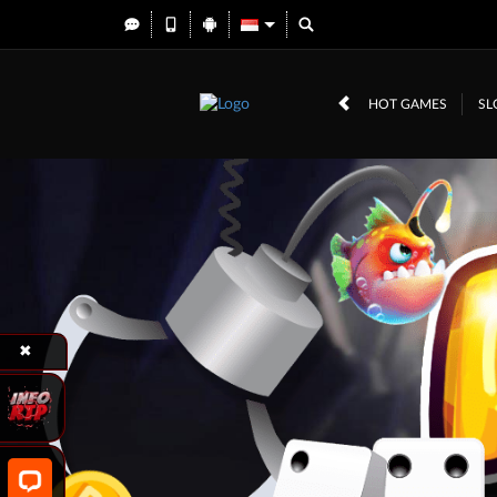
HOT GAMES
SL
✖