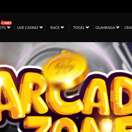
OTS
LIVE CASINO
RACE
TOGEL
OLAHRAGA
CRA