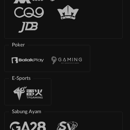
Poker
E-Sports
Sabung Ayam