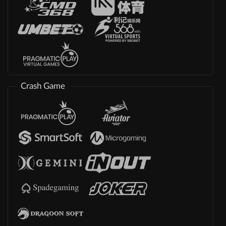
Crash Game