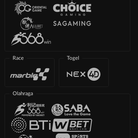
Race
Togel
Olahraga