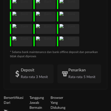
* Selama bank maintenance dan bank offline deposit dan penarikan
tidak dapat diproses
Deposit
Penarikan
Rata-rata 3 Menit
Rata-rata 5 Menit
Bersertifikasi
Tanggung
Browser
Dari
Jawab
Yang
Bermain
Didukung