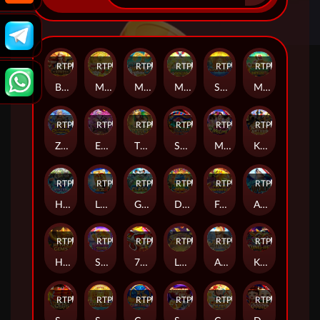
RTP
97%
RTP
97%
RTP
97%
RTP
98%
RTP
95%
RTP
97%
BOUNTY EXPRESS
MAHJONG WAYS 3+
MAHJONG WAYS 3
MAHJONG：ORIGIN
SUPER GEMS 2
MAHJONG: ORIGIN 2
RTP
97%
RTP
95%
RTP
96%
RTP
95%
RTP
96%
RTP
95%
ZEUS OF OLYMPUS
ELECTRIC ZEUS
TREASURES OF AZTEC Z
SUPER AWESOME
My Lord
KNIGHT ARTHUR
RTP
95%
RTP
98%
RTP
97%
RTP
95%
RTP
95%
RTP
98%
Horde 2 Winter
LUCKY ACE 2
Go Clash
Deng Deng
For The Horde
Aurora Wolf
RTP
95%
RTP
97%
RTP
84%
RTP
80%
RTP
79%
RTP
85%
HIYAS GEMS
SUGAR TEDDY
777
LUCKY ACE
ATHENA LUCKY SPREAD
Kung Hei
RTP
83%
RTP
89%
RTP
84%
RTP
95%
RTP
85%
RTP
84%