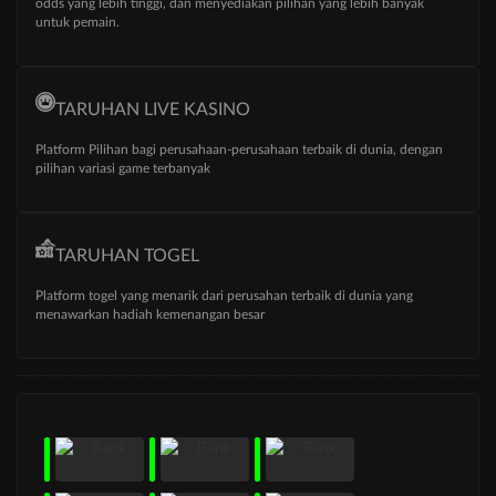
odds yang lebih tinggi, dan menyediakan pilihan yang lebih banyak
untuk pemain.
TARUHAN LIVE KASINO
Platform Pilihan bagi perusahaan-perusahaan terbaik di dunia, dengan
pilihan variasi game terbanyak
TARUHAN TOGEL
Platform togel yang menarik dari perusahan terbaik di dunia yang
menawarkan hadiah kemenangan besar