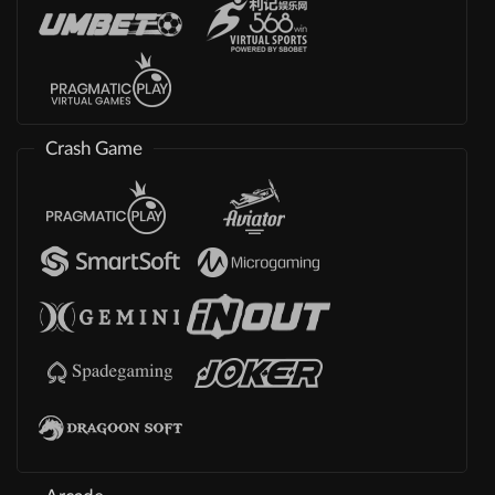
Crash Game