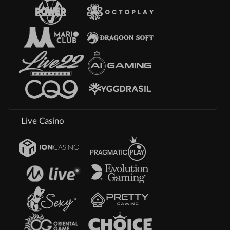
Live Casino