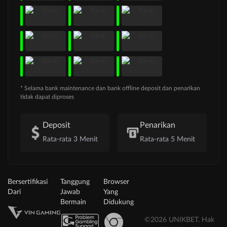
* Selama bank maintenance dan bank offline deposit dan penarikan
tidak dapat diproses
Deposit
Penarikan
Rata-rata 3 Menit
Rata-rata 5 Menit
Bersertifikasi
Tanggung
Browser
Dari
Jawab
Yang
Bermain
Didukung
©2026 UNIKBET. Hak