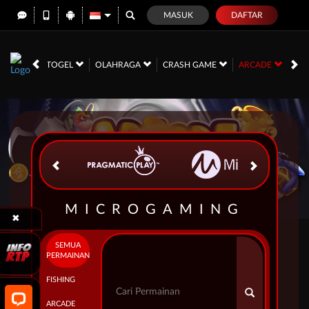
MASUK
DAFTAR
RACE
TOGEL
OLAHRAGA
CRASH GAME
ARCADE
PO
MICROGAMING
✖
SEMUA
PERMAINAN
FISHING
ARCADE