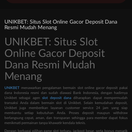
UNIKBET: Situs Slot Online Gacor Deposit Dana
Resmi Mudah Menang
UNIKBET: Situs Slot
Online Gacor Deposit
Dana Resmi Mudah
Menang
UNIKBET
menawarkan pengalaman bermain slot online gacor deposit pakai
dana Indonesia resmi dan sudah diawasi Bank Indonesia, dengan hadirnya
Unikbet sebagai agen
slot deposit dana
diharapkan dapat mempermudah
transaksi Anda dalam bermain slot di Unikbet. Selain kemudahan deposit,
Unikbet juga memberikan layanan customer service 24 jam yang siap
membantu setiap kebutuhan Anda. Proses deposit maupun withdraw
berlangsung cepat, aman, dan transparan sehingga para member dapat fokus
menikmati permainan tanpa khawatir kendala teknis.
Dengan berbagai pilihan game slot terbaru, jackpot besar, serta bonus menarik