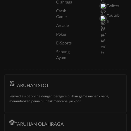
Olahraga
Twitter
Crash
Youtub
Game
e
Arcade
Poker
E-Sports
Sabung
Ayam
TARUHAN SLOT
Penyedia slot online dengan beragam pilihan game menarik yang
memudahkan pemain untuk mencapai jackpot
TARUHAN OLAHRAGA