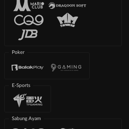
Poker
E-Sports
Sabung Ayam