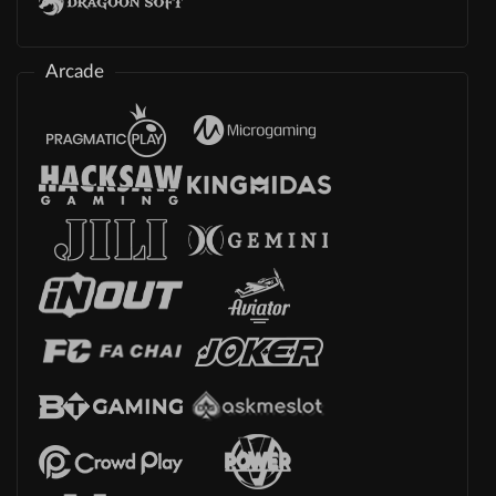
Arcade