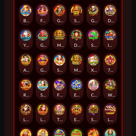
Beach Baby2
Fortunate Lion-Lucky Mix
Gods of Egypt2
SAFARI HEAT-MULTIPLY FUN
Gaogashou2 MULTIPLY FUN
Detective Girl
Yu Yue Long Men
Ghost Mansion
Mayan Adventure
Deep Rising
Slime Gem
Infinity Mining
All for the Winner
Gong Xi Fa Cai
Sugar Bar
Mayan Adventure2
X'mas Gift City
777-CLASSIC STYLE
Rich Fortune 2
Songkran Festival
Fighting Academy 2
EURO2024
CakeMatch
Weird Xmas
LUXURY WORLD
Little Red Riding Hood
Three Little Pigs
Ennead
Stonelions
Lion's area