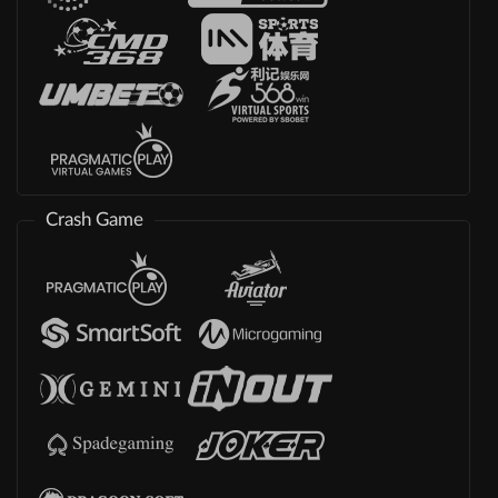
Crash Game