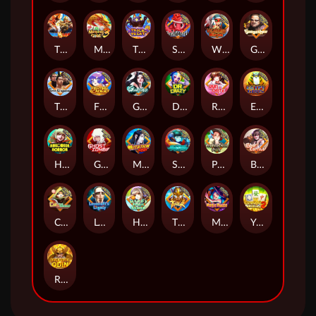
Thor vs Loki
Mahjong Gold 3
TRICK OR TREAT
Sushi Match
Wilderness Hunting
Gaogashou
Three Kingdoms
Fighting Academy
Gumiho
DR. Crazy
Run Date
Egypt Gods
Halloween Horror
Ghost Zombie
Mutation fish
Star Cruise
Prehistoric Park
Beer Carnival
Cat VS Mouse
Lovecraft's Legacy
Happy Fruit Stand
THOR
Magic House
Yuanbao Mahjong2
Ragnarok Odin