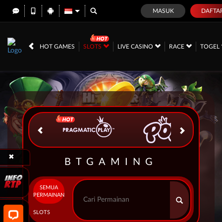
MASUK
DAFTA
IDR
12,675,907,
HOT GAMES
SLOTS
LIVE CASINO
RACE
TOGEL
✖
BTGAMING
SEMUA
PERMAINAN
SLOTS