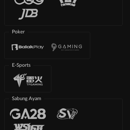
Poker
E-Sports
Sabung Ayam