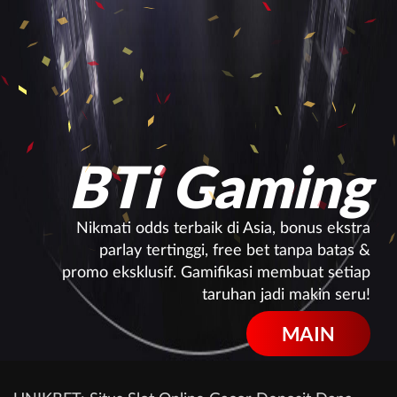
BTi Gaming
Nikmati odds terbaik di Asia, bonus ekstra
parlay tertinggi, free bet tanpa batas &
promo eksklusif. Gamifikasi membuat setiap
taruhan jadi makin seru!
MAIN