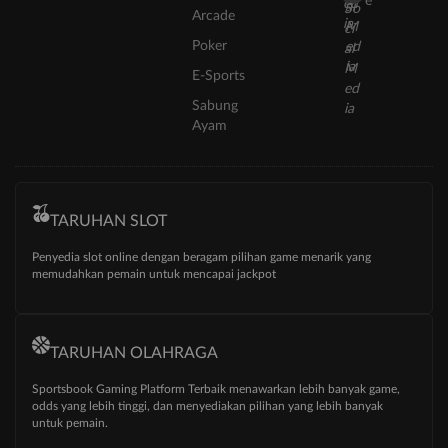
e
Arcade
Poker
E-Sports
Sabung
Ayam
TARUHAN SLOT
Penyedia slot online dengan beragam pilihan game menarik yang
memudahkan pemain untuk mencapai jackpot
TARUHAN OLAHRAGA
Sportsbook Gaming Platform Terbaik menawarkan lebih banyak game,
odds yang lebih tinggi, dan menyediakan pilihan yang lebih banyak
untuk pemain.