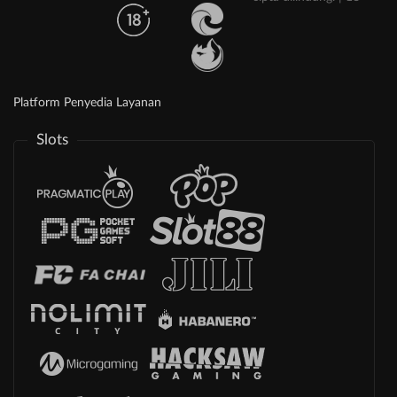
Platform Penyedia Layanan
Slots