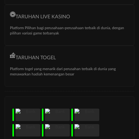
TARUHAN LIVE KASINO
Platform Pilihan bagi perusahaan-perusahaan terbaik di dunia, dengan
pilihan variasi game terbanyak
TARUHAN TOGEL
Platform togel yang menarik dari perusahan terbaik di dunia yang
menawarkan hadiah kemenangan besar