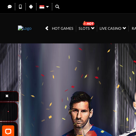
HOT GAMES
SLOTS
LIVE CASINO
R
✖