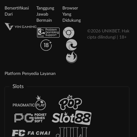
Bersertifikasi
Tanggung
Browser
Dari
Jawab
Yang
Bermain
Didukung
©2026 UNIKBET. Hak
cipta dilindungi | 18+
Platform Penyedia Layanan
Slots