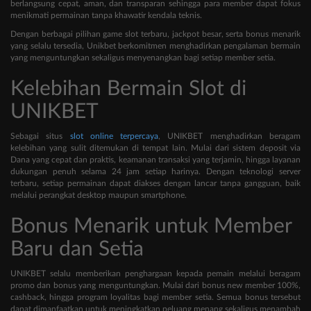
berlangsung cepat, aman, dan transparan sehingga para member dapat fokus
menikmati permainan tanpa khawatir kendala teknis.
Dengan berbagai pilihan game slot terbaru, jackpot besar, serta bonus menarik
yang selalu tersedia, Unikbet berkomitmen menghadirkan pengalaman bermain
yang menguntungkan sekaligus menyenangkan bagi setiap member setia.
Kelebihan Bermain Slot di
UNIKBET
Sebagai situs
slot online terpercaya
, UNIKBET menghadirkan beragam
kelebihan yang sulit ditemukan di tempat lain. Mulai dari sistem deposit via
Dana yang cepat dan praktis, keamanan transaksi yang terjamin, hingga layanan
dukungan penuh selama 24 jam setiap harinya. Dengan teknologi server
terbaru, setiap permainan dapat diakses dengan lancar tanpa gangguan, baik
melalui perangkat desktop maupun smartphone.
Bonus Menarik untuk Member
Baru dan Setia
UNIKBET selalu memberikan penghargaan kepada pemain melalui beragam
promo dan bonus yang menguntungkan. Mulai dari bonus new member 100%,
cashback, hingga program loyalitas bagi member setia. Semua bonus tersebut
dapat dimanfaatkan untuk meningkatkan peluang menang sekaligus menambah