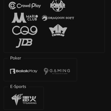
Poker
E-Sports