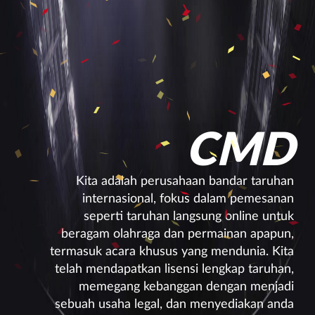
CMD
Kita adalah perusahaan bandar taruhan
internasional, fokus dalam pemesanan
seperti taruhan langsung online untuk
beragam olahraga dan permainan apapun,
termasuk acara khusus yang mendunia. Kita
telah mendapatkan lisensi lengkap taruhan,
memegang kebanggan dengan menjadi
sebuah usaha legal, dan menyediakan anda