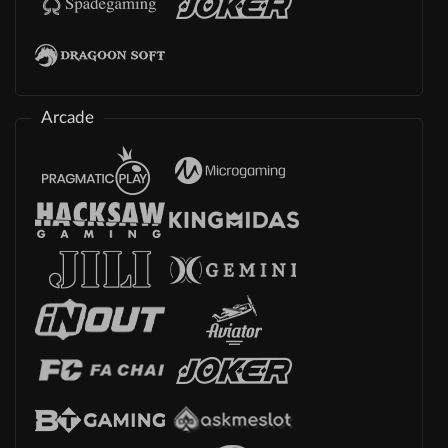
Arcade